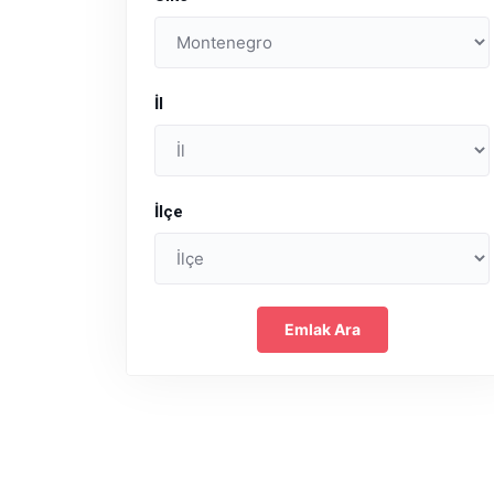
İl
İlçe
Emlak Ara