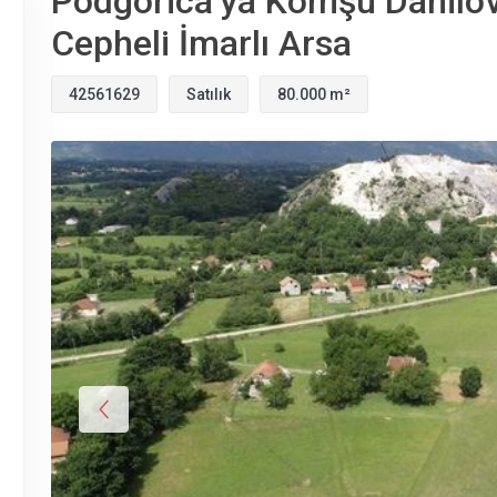
Podgorica’ya Komşu Danilov
Cepheli İmarlı Arsa
42561629
Satılık
80.000 m²