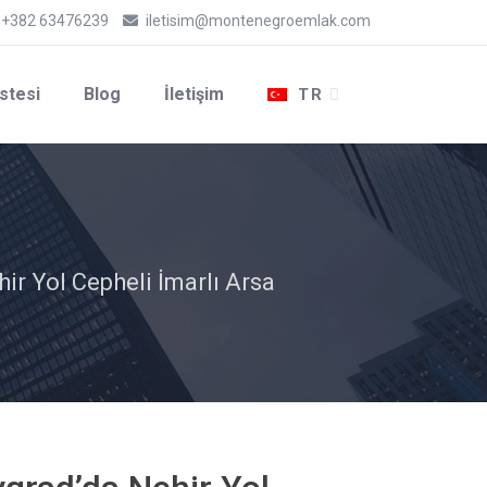
+382 63476239
iletisim@montenegroemlak.com
stesi
Blog
İletişim
TR
r Yol Cepheli İmarlı Arsa