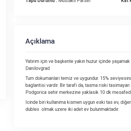
Tapu Durumu :
Müstakil Parsel
Kat K
Açıklama
Yatırım için ve başkente yakın huzur içinde yaşamak 
Danilovgrad
Tum dokumanlari temiz ve uygundur. 15% seviyesinde
baglantisi vardir. Bir tarafi da, tasma riski tasimaya
Podgorica sehir merkezine yaklasik 10 dk mesafed
Icinde biri kullanima kismen uygun eski tas ev, diğ
dublex olmak uzere iki adet ev bulunmaktadır.