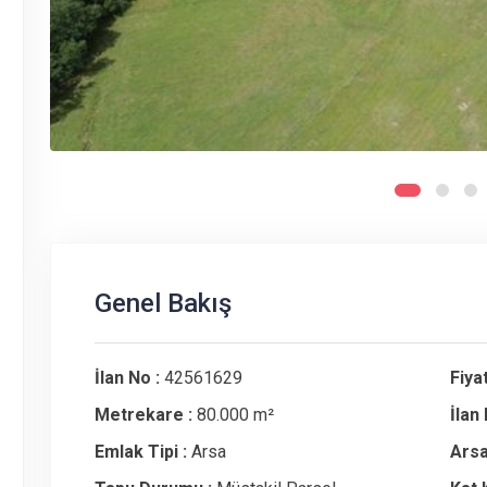
Genel Bakış
İlan No :
42561629
Fiyat
Metrekare :
80.000 m²
İlan
Emlak Tipi :
Arsa
Arsa