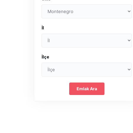
İl
İlçe
Emlak Ara