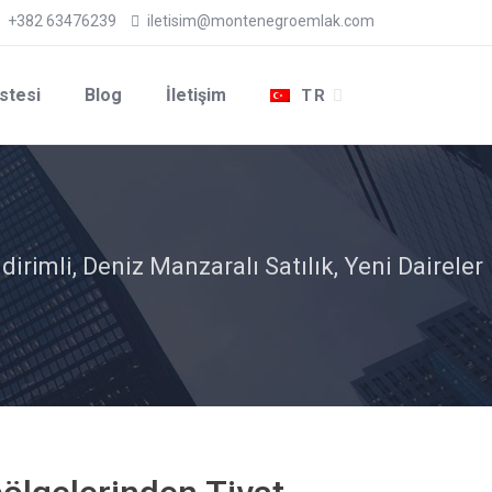
+382 63476239
iletisim@montenegroemlak.com
stesi
Blog
İletişim
TR
irimli, Deniz Manzaralı Satılık, Yeni Daireler