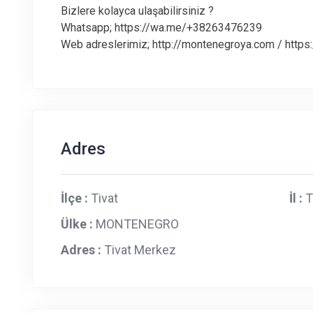
Bizlere kolayca ulaşabilirsiniz ?
Whatsapp; https://wa.me/+38263476239
Web adreslerimiz; http://montenegroya.com / http
Adres
İlçe :
Tivat
İl :
T
Ülke :
MONTENEGRO
Adres :
Tivat Merkez