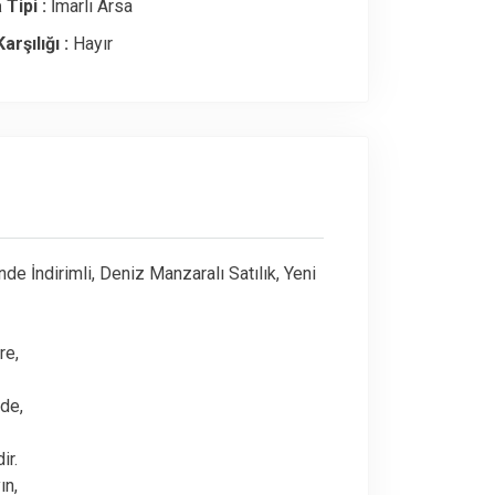
 Tipi :
İmarlı Arsa
arşılığı :
Hayır
de İndirimli, Deniz Manzaralı Satılık, Yeni
re,
de,
ir.
ın,