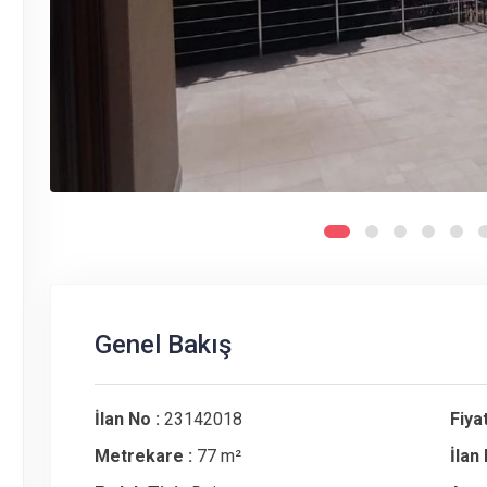
Genel Bakış
İlan No :
23142018
Fiyat
Metrekare :
77 m²
İlan