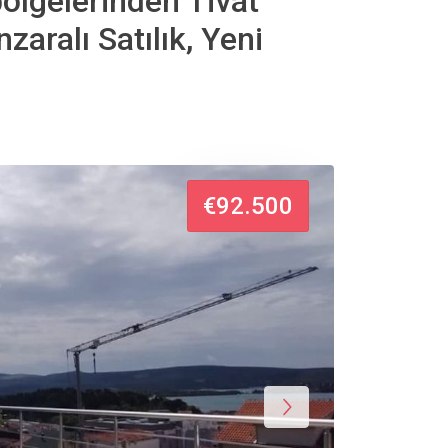
bölgelerinden Tivat
zaralı Satılık, Yeni
€92.500