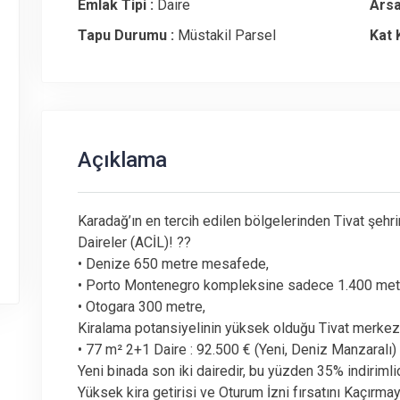
Emlak Tipi :
Daire
Arsa
Tapu Durumu :
Müstakil Parsel
Kat K
Açıklama
Karadağ’ın en tercih edilen bölgelerinden Tivat şehrin
Daireler (ACİL)! ??
• Denize 650 metre mesafede,
• Porto Montenegro kompleksine sadece 1.400 met
• Otogara 300 metre,
Kiralama potansiyelinin yüksek olduğu Tivat merkez
• 77 m² 2+1 Daire : 92.500 € (Yeni, Deniz Manzaralı)
Yeni binada son iki dairedir, bu yüzden 35% indirimlid
Yüksek kira getirisi ve Oturum İzni fırsatını Kaçırmay