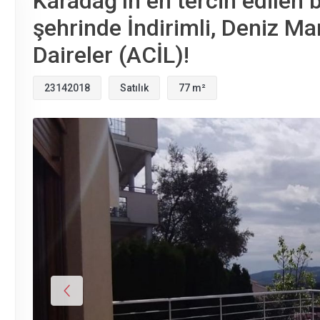
Karadağ’ın en tercih edilen 
şehrinde İndirimli, Deniz Man
Daireler (ACİL)!
23142018
Satılık
77 m²